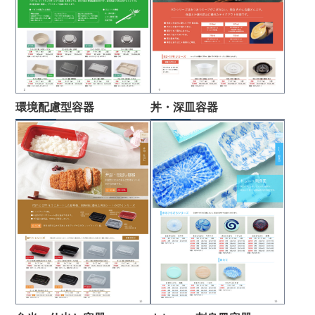
環境配慮型容器
丼・深皿容器