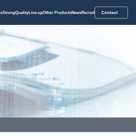
Contact
ss
Strong
Quality
Line-up
Other Products
News
Recruit