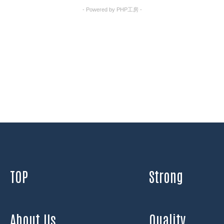
- Powered by PHP工房 -
TOP
Strong
About Us
Quality