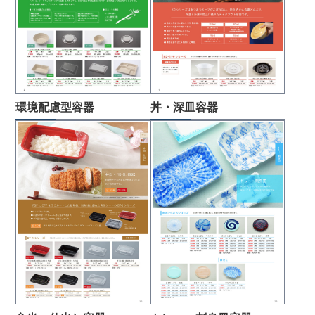
環境配慮型容器
丼・深皿容器