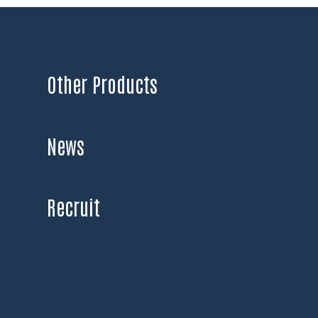
Other Products
News
Recruit