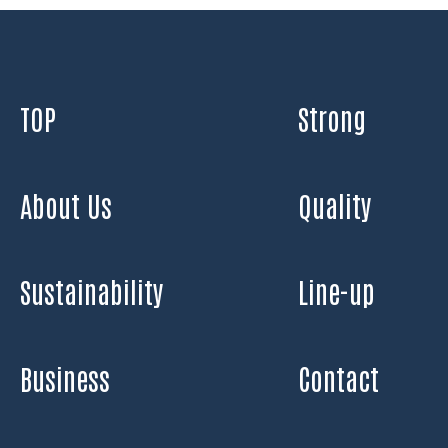
TOP
Strong
About Us
Quality
Sustainability
Line-up
Business
Contact