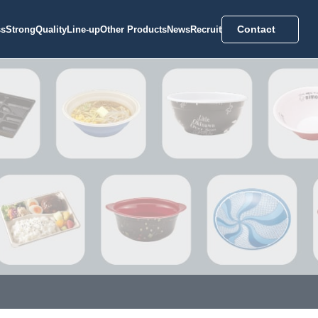
Contact
ss
Strong
Quality
Line-up
Other Products
News
Recruit