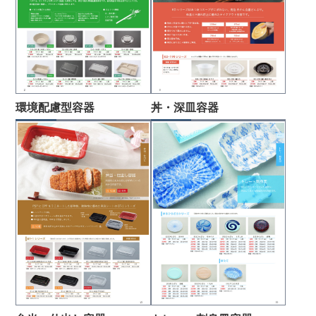
環境配慮型容器
丼・深皿容器