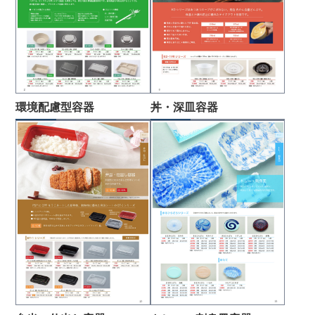
環境配慮型容器
丼・深皿容器