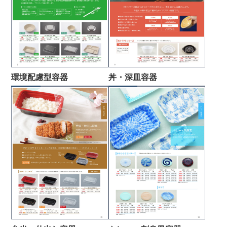
環境配慮型容器
丼・深皿容器