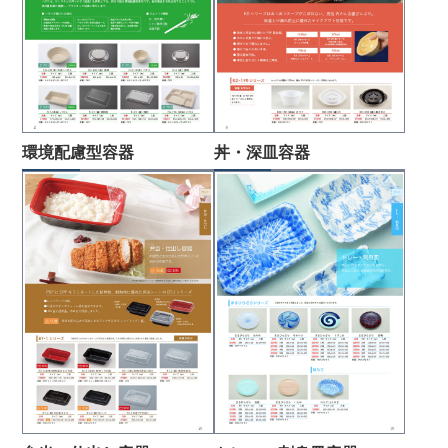
環境配慮型容器
丼・深皿容器